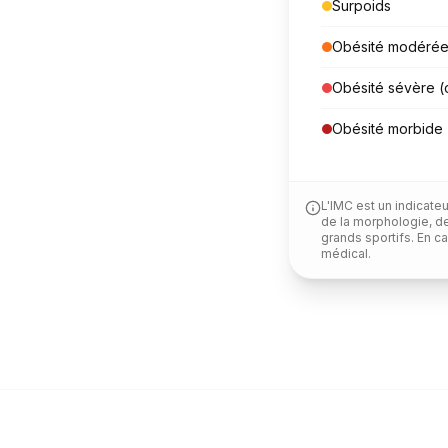
Surpoids
Obésité modérée 
Obésité sévère (c
Obésité morbide (
L'IMC est un indicate
de la morphologie, de
grands sportifs. En c
médical.