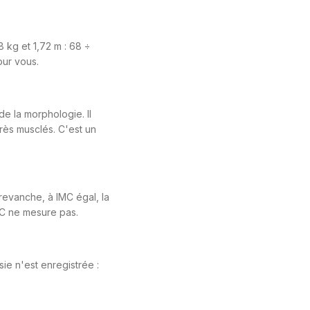
 kg et 1,72 m : 68 ÷
our vous.
e la morphologie. Il
rès musclés. C'est un
revanche, à IMC égal, la
MC ne mesure pas.
sie n'est enregistrée :