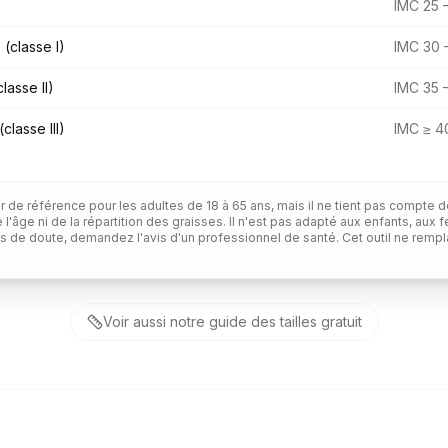
IMC 25 
(classe I)
IMC 30 
lasse II)
IMC 35 
classe III)
IMC ≥ 4
ur de référence pour les adultes de 18 à 65 ans, mais il ne tient pas compte 
 l'âge ni de la répartition des graisses. Il n'est pas adapté aux enfants, au
as de doute, demandez l'avis d'un professionnel de santé. Cet outil ne remp
Voir aussi notre guide des tailles gratuit