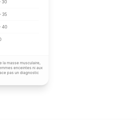
– 30
– 35
– 40
0
de la masse musculaire,
x femmes enceintes ni aux
lace pas un diagnostic