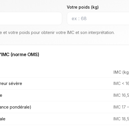
Votre poids (kg)
le et votre poids pour obtenir votre IMC et son interprétation.
d'IMC (norme OMS)
IMC (kg
greur sévère
IMC < 1
ée
IMC 16,5
sance pondérale)
IMC 17 –
ale
IMC 18,5