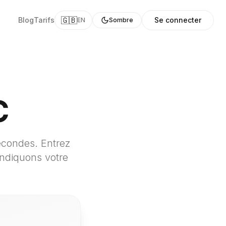
🇬🇧
Blog
Tarifs
Se connecter
EN
Sombre
C
econdes. Entrez
 indiquons votre