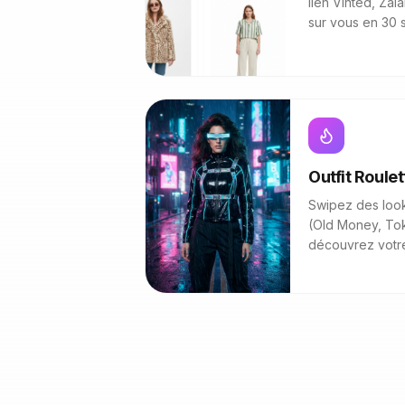
lien Vinted, Zal
sur vous en 30 
Outfit Roulet
Swipez des look
(Old Money, To
découvrez votre