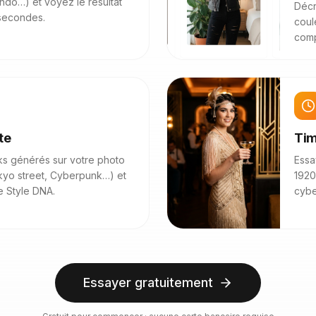
ando…) et voyez le résultat
Décr
secondes.
coul
comp
te
Tim
s générés sur votre photo
Essa
kyo street, Cyberpunk…) et
1920
 Style DNA.
cyb
Essayer gratuitement