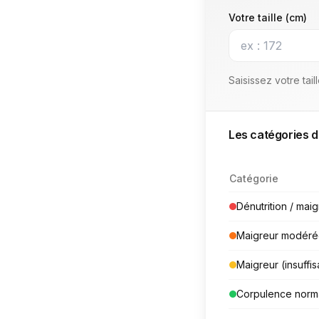
Votre taille (cm)
Saisissez votre tail
Les catégories 
Catégorie
Dénutrition / mai
Maigreur modér
Maigreur (insuffi
Corpulence norm