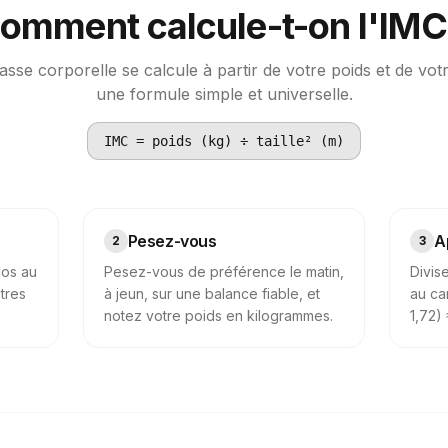
omment calcule-t-on l'IMC
asse corporelle se calcule à partir de votre poids et de votre
une formule simple et universelle.
IMC = poids (kg) ÷ taille² (m)
Pesez-vous
A
2
3
dos au
Pesez-vous de préférence le matin,
Divis
ètres
à jeun, sur une balance fiable, et
au ca
notez votre poids en kilogrammes.
1,72)