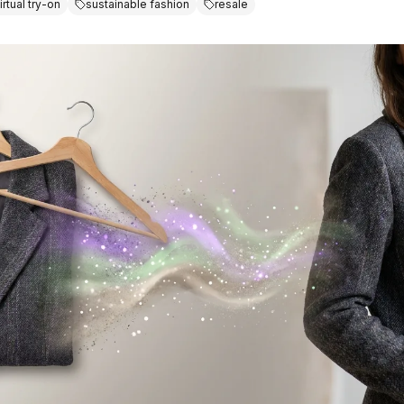
irtual try-on
sustainable fashion
resale