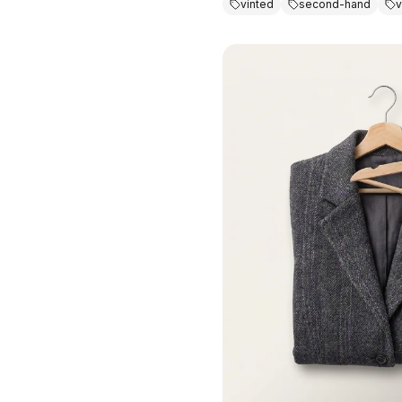
vinted
second-hand
v