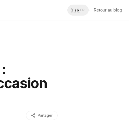
🇫🇷
← Retour au blog
FR
:
occasion
Partager