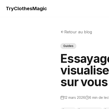
TryClothesMagic
Retour au blog
Guides
Essayage
visualis
sur vous
12 mars 2026
6 min de lec