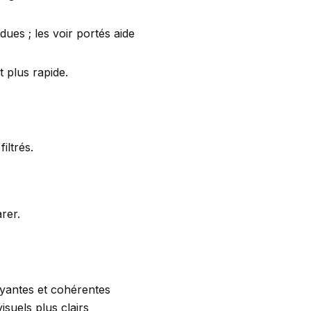
ues ; les voir portés aide
 plus rapide.
iltrés.
rer.
ayantes et cohérentes
suels plus clairs