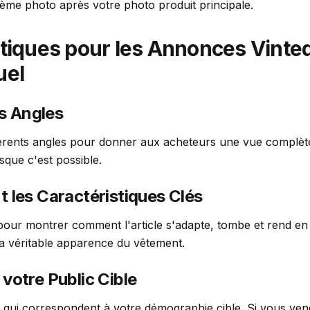
me photo après votre photo produit principale.
atiques pour les Annonces Vinte
uel
rs Angles
fférents angles pour donner aux acheteurs une vue complète
sque c'est possible.
t les Caractéristiques Clés
l pour montrer comment l'article s'adapte, tombe et rend e
a véritable apparence du vêtement.
votre Public Cible
 qui correspondent à votre démographie cible. Si vous ve