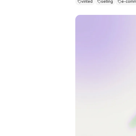
vinted
selling
e-comm