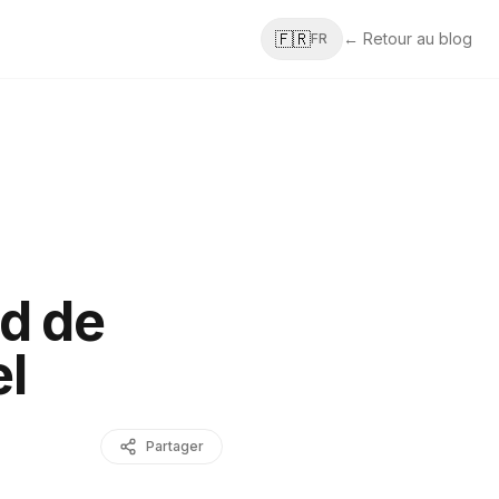
🇫🇷
← Retour au blog
FR
d de
l
Partager