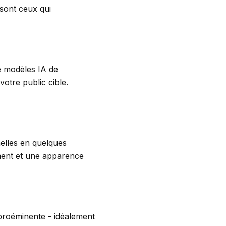
sont ceux qui
e modèles IA de
otre public cible.
elles en quelques
ment et une apparence
 proéminente - idéalement