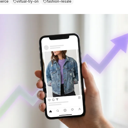
erce
virtual-try-on
fashion-resale