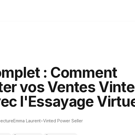
omplet : Comment
r vos Ventes Vinte
c l'Essayage Virtue
lecture
Emma Laurent
•
Vinted Power Seller